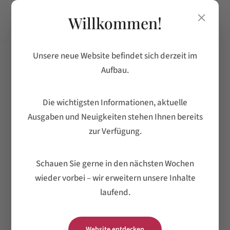
×
Willkommen!
Unsere neue Website befindet sich derzeit im
Aufbau.
Einrichten
Die wichtigsten Informationen, aktuelle
Ausgaben und Neuigkeiten stehen Ihnen bereits
zur Verfügung.
Kategorien
Badezimmer
(1)
Schauen Sie gerne in den nächsten Wochen
Einrichten
(1)
wieder vorbei – wir erweitern unsere Inhalte
Hausbau
(1)
laufend.
Heiztechnik
(1)
Wärmepumpen
(1)
Website entdecken